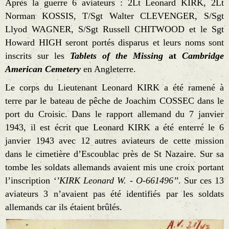
Après la guerre 6 aviateurs : 2Lt Leonard KIRK, 2Lt
Norman KOSSIS, T/Sgt Walter CLEVENGER, S/Sgt
Llyod WAGNER, S/Sgt Russell CHITWOOD et le Sgt
Howard HIGH seront portés disparus et leurs noms sont
inscrits sur les
Tablets of the Missing
at
Cambridge
American Cemetery
en Angleterre.
Le corps du Lieutenant Leonard KIRK a été ramené à
terre par le bateau de pêche de Joachim COSSEC dans le
port du Croisic. Dans le rapport allemand du 7 janvier
1943, il est écrit que Leonard KIRK a été enterré le 6
janvier 1943 avec 12 autres aviateurs de cette mission
dans le cimetière d’Escoublac près de St Nazaire. Sur sa
tombe les soldats allemands avaient mis une croix portant
l’inscription
‘’KIRK Leonard W. - O-661496’’
. Sur ces 13
aviateurs 3 n’avaient pas été identifiés par les soldats
allemands car ils étaient brûlés.