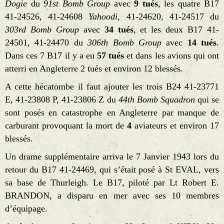
Dogie
du
91st Bomb Group
avec
9 tués
, les quatre B17
41-24526, 41-24608
Yahoodi
, 41-24620, 41-24517 du
303rd Bomb Group
avec
34 tués
, et les deux B17 41-
24501, 41-24470 du
306th Bomb Group
avec
14 tués
.
Dans ces 7 B17 il y a eu
57 tués
et dans les avions qui ont
atterri en Angleterre 2 tués et environ 12 blessés.
A cette hécatombe il faut ajouter les trois B24 41-23771
E, 41-23808 P, 41-23806 Z du
44th Bomb Squadron
qui se
sont posés en catastrophe en Angleterre par manque de
carburant provoquant la mort de
4
aviateurs et environ 17
blessés.
Un drame supplémentaire arriva le 7 Janvier 1943 lors du
retour du B17 41-24469, qui s’était posé à St EVAL, vers
sa base de Thurleigh. Le B17, piloté par Lt Robert E.
BRANDON, a disparu en mer avec ses 10 membres
d’équipage.