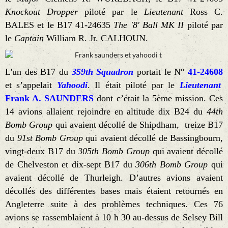
Knockout Dropper
piloté par le
Lieutenant
Ross C.
BALES et le B17 41-24635
The '8' Ball MK II
piloté par
le
Captain
William R. Jr. CALHOUN.
L'un des B17 du
359th Squadron
portait le N°
41-24608
et s’appelait
Yahoodi
. Il était piloté par le
Lieutenant
Frank A. SAUNDERS
dont c’était la 5ème mission. Ces
14 avions allaient rejoindre en altitude dix B24 du
44th
Bomb Group
qui avaient décollé de Shipdham, treize B17
du
91st Bomb Group
qui avaient décollé de Bassingbourn,
vingt-deux B17 du
305th
Bomb Group
qui avaient décollé
de Chelveston et dix-sept B17 du
306th
Bomb Group
qui
avaient décollé de Thurleigh. D’autres avions avaient
décollés des différentes bases mais étaient retournés en
Angleterre suite à des problèmes techniques. Ces 76
avions se rassemblaient à 10 h 30 au-dessus de Selsey Bill