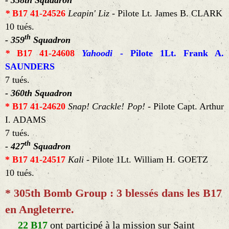
*
B17 41-24526
Leapin' Liz -
Pilote Lt. James B. CLARK
10 tués.
th
- 359
Squadron
*
B17 41-24608
Yahoodi -
Pilote 1Lt. Frank A.
SAUNDERS
7 tués.
- 360th Squadron
* B17 41-24620
Snap! Crackle! Pop! -
Pilote Capt. Arthur
I. ADAMS
7 tués.
th
- 427
Squadron
* B17 41-24517
Kali -
Pilote 1Lt. William H. GOETZ
10 tués.
* 305th Bomb Group : 3 blessés dans les B17
en Angleterre.
22
B17
ont participé à la mission sur Saint