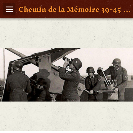
Chemin de la Mémoire 39-45 en Pays de Retz
Page d'accueil
Agenda
Album Photos
Vidéos
Poche St Nazaire
Contact
FAITS DE GUERRE
Figures Marquantes