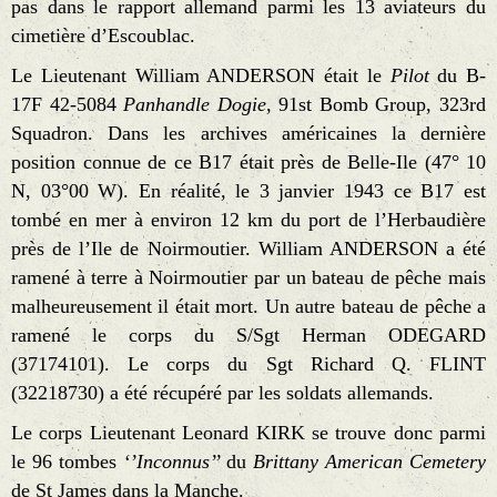
pas dans le rapport allemand parmi les 13 aviateurs du
cimetière d’Escoublac.
Le Lieutenant William ANDERSON était le
Pilot
du B-
17F 42-5084
Panhandle Dogie
, 91st Bomb Group, 323rd
Squadron. Dans les archives américaines la dernière
position connue de ce B17 était près de Belle-Ile (47° 10
N, 03°00 W). En réalité, le 3 janvier 1943 ce B17 est
tombé en mer à environ 12 km du port de l’Herbaudière
près de l’Ile de Noirmoutier. William ANDERSON a été
ramené à terre à Noirmoutier par un bateau de pêche mais
malheureusement il était mort. Un autre bateau de pêche a
ramené le corps du S/Sgt Herman ODEGARD
(37174101). Le corps du Sgt Richard Q. FLINT
(32218730) a été récupéré par les soldats allemands.
Le corps Lieutenant Leonard KIRK se trouve donc parmi
le 96 tombes
‘’Inconnus’’
du
Brittany American Cemetery
de St James dans la Manche.