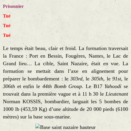
Prisonnier
Tué
Tué
Tué
Le temps était beau, clair et froid. La formation traversait
la France : Port en Bessin, Fougères, Nantes, le Lac de
Grand lieu… La cible, Saint Nazaire, était en vue. La
formation se mettait dans l’axe en alignement pour
préparer le bombardement : le
303rd
, le
305th
, le
91st
, le
306th
et enfin le
44th Bomb Group
. Le B17
Yahoodi
se
trouvait dans la première vague et à 11 h 30 le
Lieutenant
Norman KOSSIS, bombardier, larguait les 5 bombes de
1000 lb (453,59 Kg) d’une altitude de 20 000 pieds (6100
mètres) sur la base sous-marine.