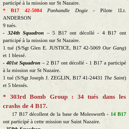
participé à la mission sur St Nazaire.
* B17 42-5084
Panhandle Dogie
- Pilote 1Lt.
ANDERSON
9 tués.
- 324th Squadron
– 5 B17 ont décollé - 4 B17 ont
participé à la mission sur St Nazaire.
1 tué (S/Sgt Glen E. JUSTICE, B17 42-5069
Our Gang
)
et 1 blessé.
- 401st Squadron
– 2 B17 ont décollé - 1 B17 a participé
à la mission sur St Nazaire.
1 tué (S/Sgt Joseph J. ZEGLIN, B17 41-24431
The Saint
)
et 5 blessés.
* 303rd Bomb Group : 34 tués dans les
crashs de 4 B17.
17 B17 décollent de la base de Molesworth -
14 B17
ont participé à cette mission sur Saint Nazaire.
- 358th Squadron