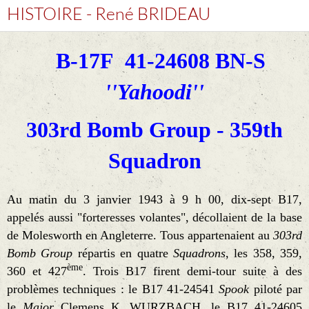
HISTOIRE - René BRIDEAU
B-17F 41-24608 BN-S
''Yahoodi''
303rd Bomb Group - 359th
Squadron
Au matin du 3 janvier 1943 à 9 h 00, dix-sept B17,
appelés aussi "forteresses volantes", décollaient de la base
de Molesworth en Angleterre. Tous appartenaient au
303rd
Bomb Group
répartis en quatre
Squadrons
, les 358, 359,
ème
360 et 427
. Trois B17 firent demi-tour suite à des
problèmes techniques : le B17 41-24541
Spook
piloté par
le
Major
Clemens K. WURZBACH, le B17 41-24605