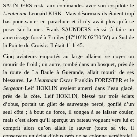
SAUNDERS resta aux commandes avec son co-pilote le
Lieutenant
Leonard KIRK. Mais désormais ils étaient trop
bas pour sauter en parachute et il n’y avait plus qu’à se
poser sur la mer. Frank SAUNDERS réussit à faire un
amerrissage forcé à 7 miles (47°10’N 02°30’W) au Sud de
la Pointe du Croisic. Il était 11 h 45.
Cinq aviateurs emportés au large allaient se noyer ou
mourir de froid ; un autre, tombé dans un bosquet, près de
la route de La Baule à Guérande, allait mourir de ses
blessures. Le
Lieutenant
Oscar Franklin FORESTER et le
Sergeant
Leif HOKLIN avaient amerri dans l’eau glacé,
près de la côte. Leif HOKLIN, blessé par trois éclats
d’obus, portait un gilet de sauvetage percé, gonflé d’un
seul côté ; à bout de force, il songea à se laisser couler,
mais c’est alors qu’il aperçut un bateau voguant vers lui et
comprit alors qu’on allait le sauver (toute sa vie, il
conservera un éclat d’obus près de sa colonne vertébrale).