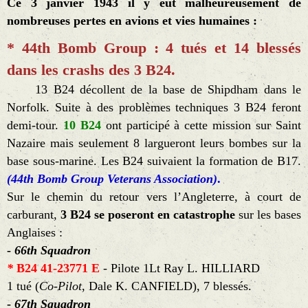
Ce 3 janvier 1943 il y eut malheureusement de
nombreuses pertes en avions et vies humaines :
* 44th Bomb Group : 4 tués et 14 blessés
dans les crashs des 3 B24.
13 B24 décollent de la base de Shipdham dans le
Norfolk. Suite à des problèmes techniques 3 B24 feront
demi-tour.
10 B24
ont participé à cette mission sur Saint
Nazaire mais seulement 8 largueront leurs bombes sur la
base sous-marine. Les B24 suivaient la formation de B17.
(44th Bomb Group Veterans Association)
.
Sur le chemin du retour vers l’Angleterre, à court de
carburant,
3 B24 se poseront en catastrophe
sur les bases
Anglaises :
-
66th Squadron
*
B24 41-23771 E
- Pilote 1Lt Ray L. HILLIARD
1 tué (
Co-Pilot
, Dale K. CANFIELD), 7 blessés.
-
67th Squadron