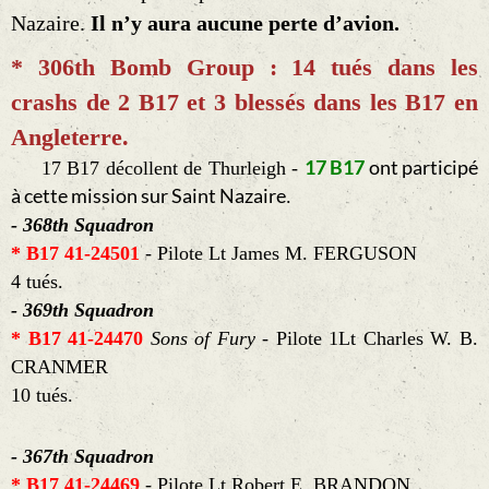
Nazaire.
Il n’y aura aucune perte d’avion.
* 306th Bomb Group : 14 tués dans les
crashs de 2 B17 et 3 blessés dans les B17 en
Angleterre.
17
B17
ont participé
17 B17 décollent de Thurleigh -
à cette mission sur Saint Nazaire
.
- 368th Squadron
* B17 41-24501
- Pilote Lt James M. FERGUSON
4 tués.
- 369th Squadron
* B17 41-24470
Sons of Fury -
Pilote 1Lt Charles W. B.
CRANMER
10 tués.
- 367th Squadron
* B17 41-24469
- Pilote Lt Robert E. BRANDON