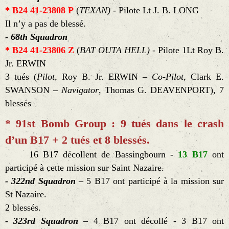
* B24 41-23808 P
(
TEXAN) -
Pilote Lt J. B. LONG
Il n’y a pas de blessé.
-
68th Squadron
* B24 41-23806 Z
(
BAT OUTA HELL) -
Pilote 1Lt Roy B.
Jr. ERWIN
3 tués (
Pilot
, Roy B. Jr. ERWIN –
Co-Pilot
, Clark E.
SWANSON –
Navigator
, Thomas G. DEAVENPORT), 7
blessés
* 91st Bomb Group : 9 tués dans le crash
d’un B17 + 2 tués et 8 blessés.
16 B17 décollent de Bassingbourn -
13
B17
ont
participé à cette mission sur Saint Nazaire.
- 322nd Squadron
– 5 B17 ont participé à la mission sur
St Nazaire.
2 blessés.
- 323rd Squadron
– 4 B17 ont décollé - 3 B17 ont