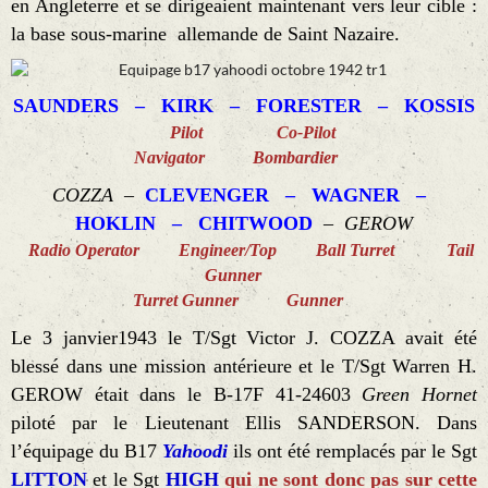
en Angleterre et se dirigeaient maintenant vers leur cible :
la base sous-marine allemande de Saint Nazaire.
SAUNDERS – KIRK – FORESTER – KOSSIS
Pilot Co-Pilot
Navigator Bombardier
COZZA
–
CLEVENGER – WAGNER –
HOKLIN – CHITWOOD
–
GEROW
Radio Operator Engineer/Top Ball Turret Tail
Gunner
Turret Gunner Gunner
Le 3 janvier1943 le T/Sgt Victor J. COZZA avait été
blessé dans une mission antérieure et le T/Sgt Warren H.
GEROW était dans le B-17F 41-24603
Green Hornet
piloté par le Lieutenant Ellis SANDERSON. Dans
l’équipage du B17
Yahoodi
ils ont été remplacés par le Sgt
LITTON
et le Sgt
HIGH
qui ne sont donc pas sur cette