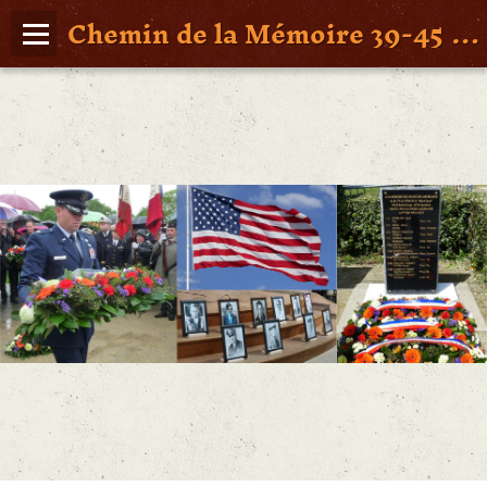
Chemin de la Mémoire 39-45 en Pays de Retz
Page d'accueil
Agenda
Album Photos
Vidéos
Poche St Nazaire
Contact
FAITS DE GUERRE
Figures Marquantes