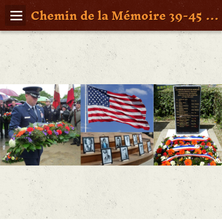
Chemin de la Mémoire 39-45 en Pays de Retz
Page d'accueil
Agenda
Album Photos
Vidéos
Poche St Nazaire
Contact
FAITS DE GUERRE
Figures Marquantes