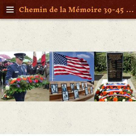
Chemin de la Mémoire 39-45 en Pays de Retz
Page d'accueil
Agenda
Album Photos
Vidéos
Poche St Nazaire
Contact
FAITS DE GUERRE
Figures Marquantes