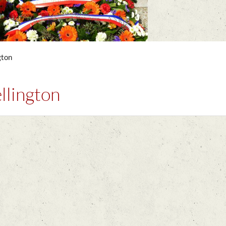
gton
llington