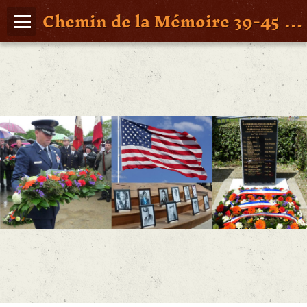
Chemin de la Mémoire 39-45 en Pays de Retz
Page d'accueil
Agenda
Album Photos
Vidéos
Poche St Nazaire
Contact
FAITS DE GUERRE
Figures Marquantes