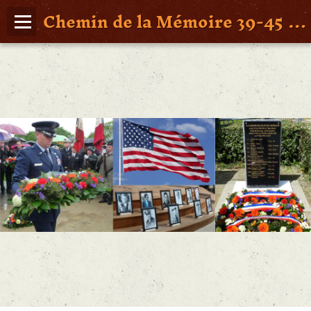
Chemin de la Mémoire 39-45 en Pays de Retz
Page d'accueil
Agenda
Album Photos
Vidéos
Poche St Nazaire
Contact
FAITS DE GUERRE
Figures Marquantes