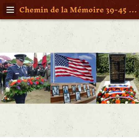
Chemin de la Mémoire 39-45 en Pays de Retz
Page d'accueil
Agenda
Album Photos
Vidéos
Poche St Nazaire
Contact
FAITS DE GUERRE
Figures Marquantes