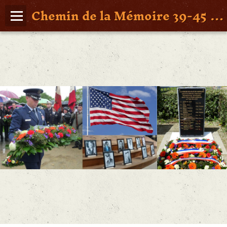
Chemin de la Mémoire 39-45 en Pays de Retz
Page d'accueil
Agenda
Album Photos
Vidéos
Poche St Nazaire
Contact
FAITS DE GUERRE
Figures Marquantes