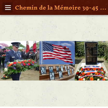
Chemin de la Mémoire 39-45 en Pays de Retz
Page d'accueil
Agenda
Album Photos
Vidéos
Poche St Nazaire
Contact
FAITS DE GUERRE
Figures Marquantes