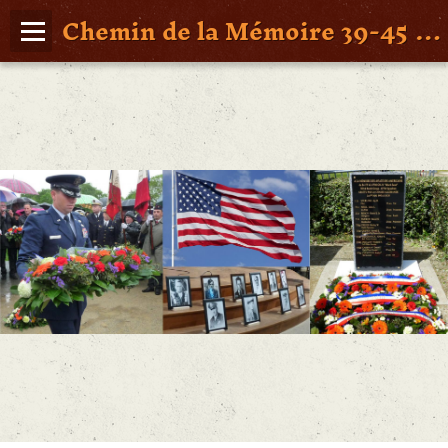
Chemin de la Mémoire 39-45 en Pays de Retz
Page d'accueil
Agenda
Album Photos
Vidéos
Poche St Nazaire
Contact
FAITS DE GUERRE
Figures Marquantes