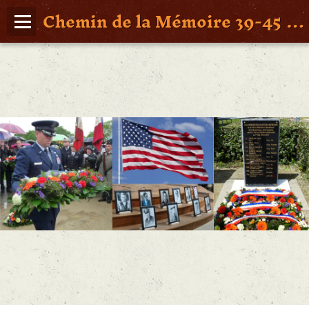
Chemin de la Mémoire 39-45 en Pays de Retz
Page d'accueil
Agenda
Album Photos
Vidéos
Poche St Nazaire
Contact
FAITS DE GUERRE
Figures Marquantes