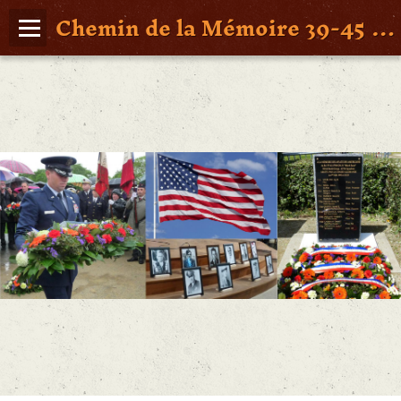
Chemin de la Mémoire 39-45 en Pays de Retz
Page d'accueil
Agenda
Album Photos
Vidéos
Poche St Nazaire
Contact
FAITS DE GUERRE
Figures Marquantes