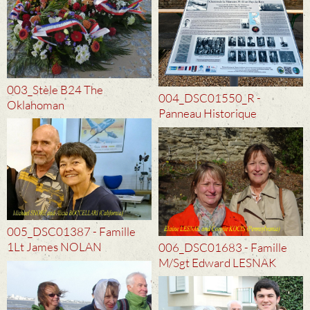
003_Stèle B24 The
004_DSC01550_R -
Oklahoman
Panneau Historique
005_DSC01387 - Famille
1Lt James NOLAN
006_DSC01683 - Famille
M/Sgt Edward LESNAK