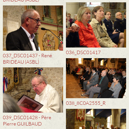
036_DSC01417
037_DSC01437 - René
BRIDEAU (ASBL)
038_8C0A2555_R
039_DSC01428 - Père
Pierre GUILBAUD