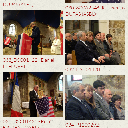
DUPAS (ASBL)
030_8C0A2546_R - Jean-Jo
DUPAS (ASBL)
033_DSC01422 - Daniel
LEFEUVRE
032_DSC01420
035_DSC01435 - René
034_P1200292
BRIDEAU (ASBL)