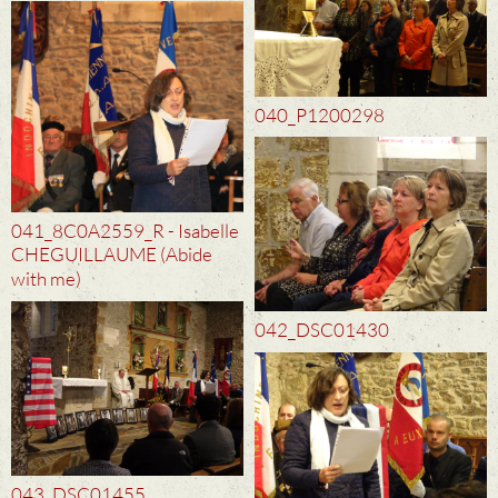
040_P1200298
041_8C0A2559_R - Isabelle
CHEGUILLAUME (Abide
with me)
042_DSC01430
043_DSC01455