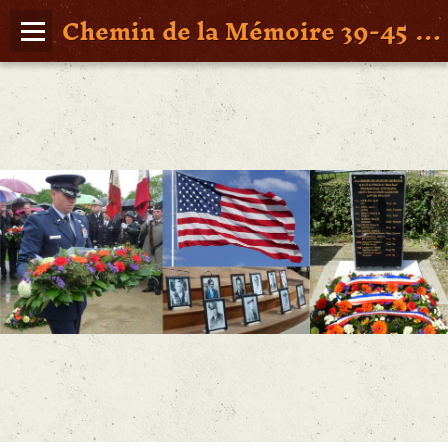
Chemin de la Mémoire 39-45 en Pays de Retz
Page d'accueil
Agenda
Album Photos
Vidéos
Poche St Nazaire
Contact
FAITS DE GUERRE
Figures Marquantes