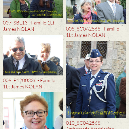
007_SBL13 - Famille 1Lt
008_8C0A2568 - Famille
James NOLAN
1Lt James NOLAN
009_P1200336 - Famille
1Lt James NOLAN
010_8C0A2568 -
Ambassade Américaine