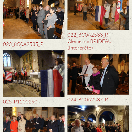
022_8C0A2533_R -
Clémence BRIDEAU
023_8C0A2535_R
(Interprète)
024_8C0A2537_R
025_P1200290