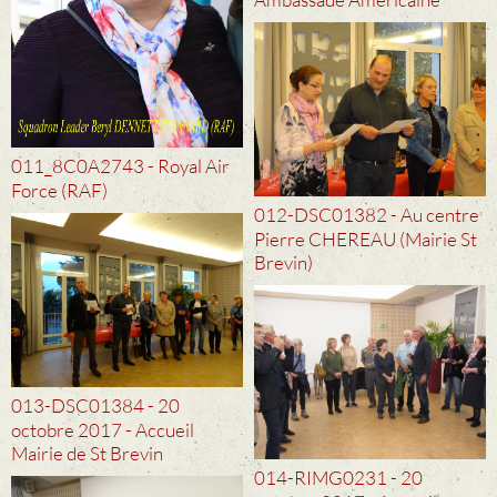
011_8C0A2743 - Royal Air
Force (RAF)
012-DSC01382 - Au centre
Pierre CHEREAU (Mairie St
Brevin)
013-DSC01384 - 20
octobre 2017 - Accueil
Mairie de St Brevin
014-RIMG0231 - 20