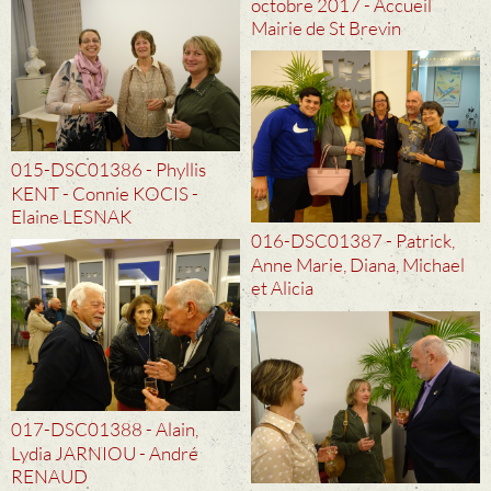
octobre 2017 - Accueil
Mairie de St Brevin
015-DSC01386 - Phyllis
KENT - Connie KOCIS -
Elaine LESNAK
016-DSC01387 - Patrick,
Anne Marie, Diana, Michael
et Alicia
017-DSC01388 - Alain,
Lydia JARNIOU - André
RENAUD