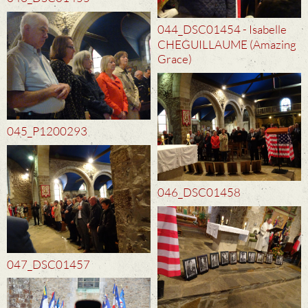
044_DSC01454 - Isabelle
CHEGUILLAUME (Amazing
Grace)
045_P1200293
046_DSC01458
047_DSC01457