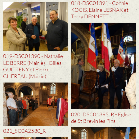
018-DSC01391 - Connie
KOCIS, Elaine LESNAK et
Terry DENNETT
019-DSC01390 - Nathalie
LE BERRE (Mairie) - Gilles
GUITTENY et Pierre
CHEREAU (Mairie)
020_DSC01395_R - Eglise
de St Brevin les Pins
021_8C0A2530_R