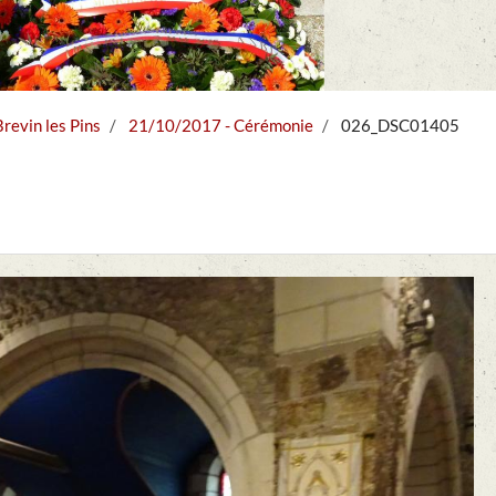
evin les Pins
21/10/2017 - Cérémonie
026_DSC01405