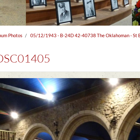
bum Photos
05/12/1943 - B-24D 42-40738 The Oklahoman - St Br
DSC01405