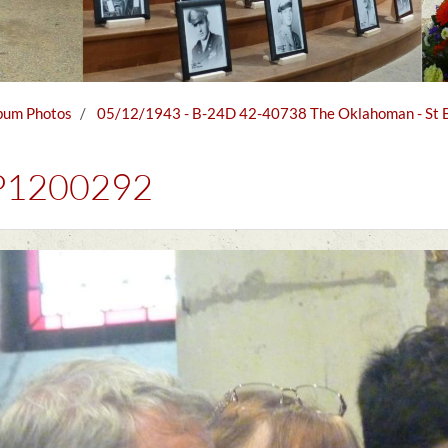
bum Photos
05/12/1943 - B-24D 42-40738 The Oklahoman - St Br
P1200292