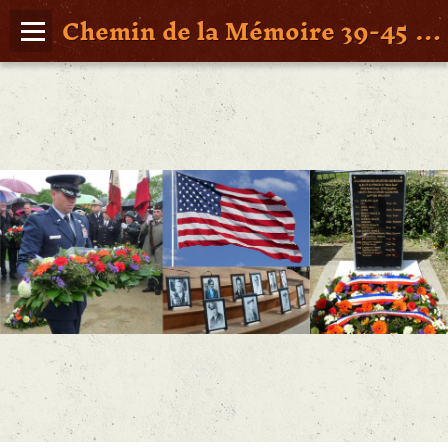
Chemin de la Mémoire 39-45 en Pays de Retz
Page d'accueil
Agenda
Album Photos
Vidéos
Poche St Nazaire
Contact
FAITS DE GUERRE
Figures Marquantes