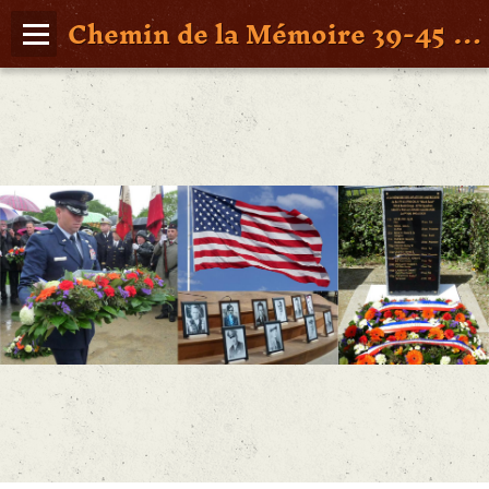
Chemin de la Mémoire 39-45 en Pays de Retz
Page d'accueil
Agenda
Album Photos
Vidéos
Poche St Nazaire
Contact
FAITS DE GUERRE
Figures Marquantes