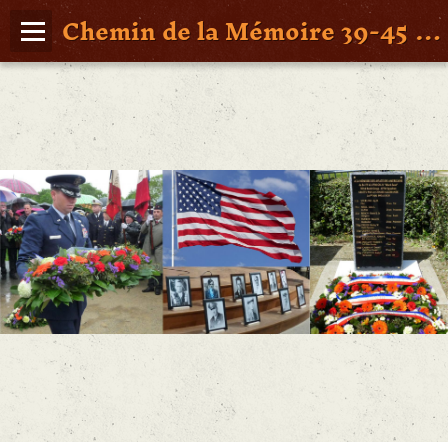
Chemin de la Mémoire 39-45 en Pays de Retz
Page d'accueil
Agenda
Album Photos
Vidéos
Poche St Nazaire
Contact
FAITS DE GUERRE
Figures Marquantes