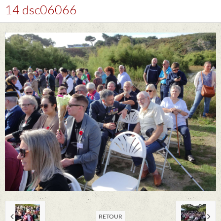
14 dsc06066
RETOUR