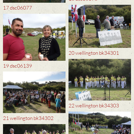
17 dsc06077
20 wellington bk34301
19 dsc06139
22 wellington bk34303
21 wellington bk34302