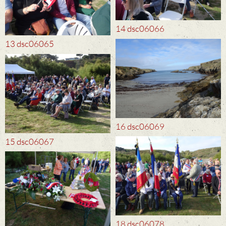
14 dsc06066
13 dsc06065
16 dsc06069
15 dsc06067
18 dsc06078