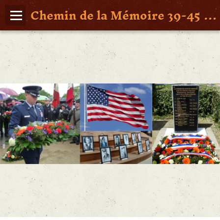
Chemin de la Mémoire 39-45 en Pays de Retz
Page d'accueil
Agenda
Album Photos
Vidéos
Poche St Nazaire
Contact
FAITS DE GUERRE
Figures Marquantes