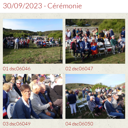
30/09/2023 - Cérémonie
01 dsc06046
02 dsc06047
03 dsc06049
04 dsc06050