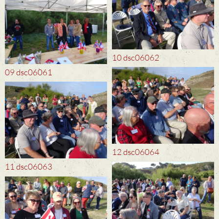
10 dsc06062
09 dsc06061
12 dsc06064
11 dsc06063