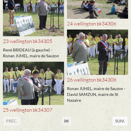
24 wellington bk34306
23 wellington bk34305
René BRIDEAU (à gauche) -
Ronan JUHEL, maire de Sauzon
26 wellington bk34308
Ronan JUHEL, maire de Sauzon -
David SAMZUN, maire de St
Nazaire
25 wellington bk34307
PRÉC.
SUIV.