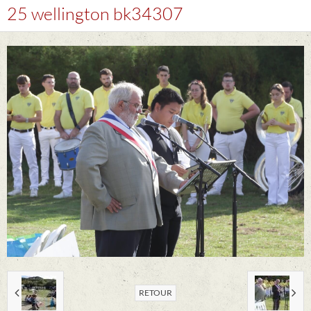
25 wellington bk34307
RETOUR