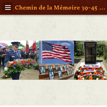
Chemin de la Mémoire 39-45 en Pays de Retz
Page d'accueil
Agenda
Album Photos
Vidéos
Poche St Nazaire
Contact
FAITS DE GUERRE
Figures Marquantes